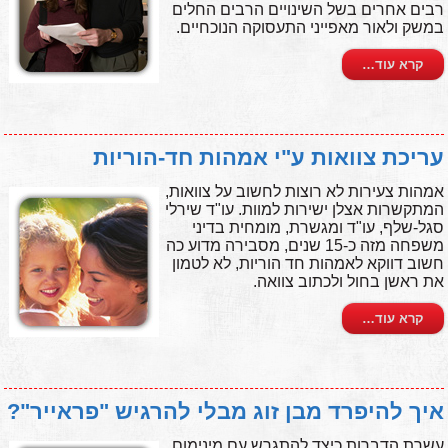
רבים אחרים בשל השינויים הרבים החלים
במשק ולאור מאפייני התעסוקה הנוכחיים.
קרא עוד…
עריכת צוואות ע"י אמהות חד-הוריות
אמהות צעירות לא רוצות לחשוב על צוואות,
המתקשרות אצלן ישירות למוות. עו"ד שירלי
סגל-שלף, עו"ד ומגשרת, מומחית בדיני
משפחה מזה כ-15 שנים, מסבירה מדוע כה
חשוב דווקא לאמהות חד הוריות, לא לטמון
את ראשן בחול ולכתוב צוואה.
קרא עוד…
איך להיפרד מבן זוג מבלי להרגיש "פראייר"?
עשרת הדברות כיצד להתגרש עם מינימום