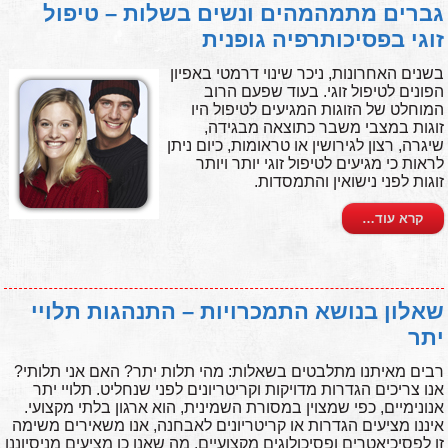
גברים מתמהמהים ונשים בשלות – טיפול
זוגי בפסיכותרפיה גופנית
בשנים האחרונות, ניכר שינוי דרמטי באפיון
הפונים לטיפול זוגי. בעוד שפעם הרוב
המוחלט של הזוגות המגיעים לטיפול היו
זוגות במצבי משבר כתוצאה מבגידה,
שיגרה, רצון לגירושין או טראומות, כיום ניתן
לראות כי מגיעים לטיפול זוגי יותר ויותר
זוגות לפני נישואין והתמסדות.
קרא עוד…
שאלון בנושא התמכרויות – התנהגות תלויי
יתר
רבים מאיתנו מתלבטים בשאלות: מהי תלות יתר? האם אני תלותי?
אנו צריכים הגדרות מדויקות וקריטריונים לפני שנחליט. תלויי יתר
אנונימיים, כפי שמצוין במסורת השמינית, הוא ארגון בלתי מקצועי.
איננו מציעים הגדרות או קריטריונים לאבחנה, אנו משאירים משימה
זו לפסיכיאטרים ופסיכולוגים מקצועיים. מה שאנו כן מציעים מניסיוננו