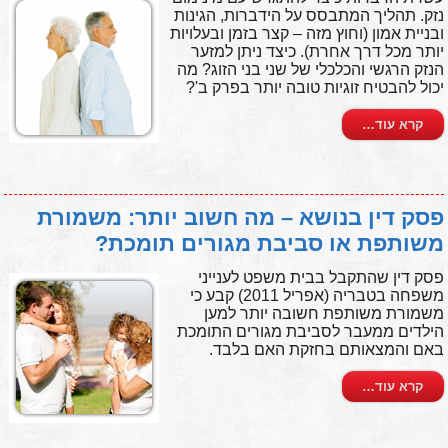
נזק. תהליך המתבסס על הידברות, הגינות
ובניית אמון (וחוץ מזה – קצר בזמן ובעלויות
יותר מכל דרך אחרת). כיצד ניתן למזער
הנזק הרגשי והכלכלי של שני בני הזוג? מה
יכול להבטיח זוגיות טובה יותר בפרק ב'?
קרא עוד…
פסק דין בנושא – מה חשוב יותר: משמורת
משותפת או סביבת מגורים תומכת?
פסק דין שהתקבל בבית משפט לענייני
משפחה בטבריה (אפריל 2011) קבע כי
משמורת משותפת חשובה יותר למען
הילדים ממעבר לסביבת מגורים התומכת
באם והמצאותם בחזקת האם בלבד.
קרא עוד…