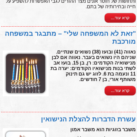
ותחושות של חוסר אונים מצד ההורים לגבי האפשרות להשפיע על
חייה ובחירותיה של בתם.
קרא עוד…
"זאת לא המשפחה שלי" – מתבגר במשפחה
מורכבת
נאווה (41) ובועז (38) נשואים שנתיים.
שניהם היו נשואים בעבר. נאווה אם לבן
מנישואיה הקודמים: רן, בן 15. בועז אב
לשתי בנות מנישואיו הקודמים: יערה בת
11 ונעמה בת 6. לזוג יש גם תינוק
משותף אורי, בן 7 חודשים.
קרא עוד…
עשרת הדברות להצלת הנישואין
משבר בזוגיות הוא משבר אמון