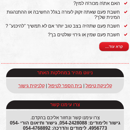
האם את\ה מכור\ה למין?
חשבת פעם שאתה זקוק לעזרה בגלל החשיבה או ההתנהגות
המינית שלך?
חשבת פעם שתהיה בצב טוב יותר אם לא תמשיך "להיכנע" ?
חשבת פעם שמין או גירוי שולטים בך?
קרא עוד…
ניווט מהיר במחלקות האתר
קליניקת טיפול
|
בית הספר לטיפול
|
קלניקית גישור
צרו עימנו קשר
צרו עימנו קשר ונחזור אליכם בהקדם.
גישור ולימודים: 054-2428088, גישור ותיאום הורי 054-
4956773, לימודים והדרכה: 054-4768892