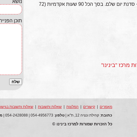
נושא
קורס שנתי בן 22 מפגשים בני 3 שעות + סדנת יום שלם. בסך הכל 90 שעות אקדמיות (72
תוכן הפנייה
 מרכז "בינינו"
מאמרים
|
קישורים
|
המלצות
|
שאלות ותשובות
|
שאלות ותשובות בגישור
כתובת
: קהילת ונציה 12, ת"א |
טלפון
: 054-4956773 | 054-2428088 |
מי
כל הזכויות שמורות למרכז בינינו ©