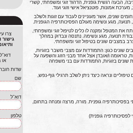
יציבה, הבעה רגשית גופנית, הדהוד זוגי ומשפחתי, קשרי
, מערכת אמונות, פוטנציאל אישי וזוגי ועוד.
ומים שונים, אשר מעוניינים לעבוד עם זוגות ולשלב
ת, תנועה, מגע ונשימה מעולם הפסיכותרפיה הגופנית.
פתח את המטפל ומקנה לו כלים לטיפול זוגי ומשפחתי,
צרו עי
ודת תנועה, מגע ונשימה. נתנסה ונבדוק במהלך
רב במצבים שונים בטיפול זוגי ומשפחתי.
ים שונים כגון: התמודדות עם מצבי משבר בזוגיות,
דוא"ל
ת, טראומה ו/אובדן אצל אחד מבני הזוג והשפעה על
או 
ות שונים בזוגיות, התמודדות עם בני משפחה
שדות חובה ל
טיפוליים ונראה כיצד ניתן לשלב תרגילי גוף-נפש,
שם
דוא"ל
תי בפסיכותרפיה גופנית. מורה, מרצה ומנחה בתחום,
טלפון