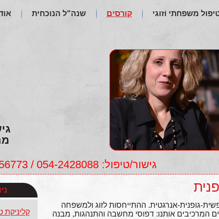
טיפול משפחתי וזוגי
קורסים
שנה"ל הנוכחית
אוד
גי
מר
גישור/טיפול: 054-2428088 / 054-4956773, לימודים: 054-4768892
פנית
ני
פשית-גופנית-אנרגטית. ההתייחסות לזוג ולמשפחה
קליניקת ט
נים המרכיבים אותנו: דפוסי מחשבה והתנהגות, מבנה