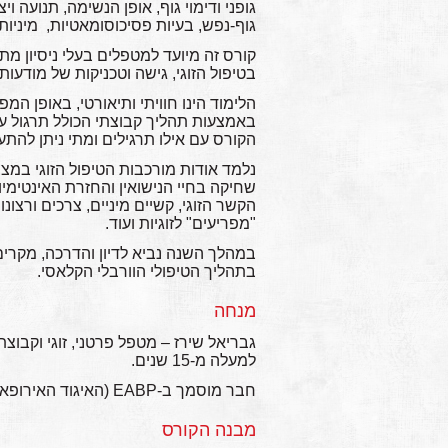
גופני ודימוי גוף, אופן הנשימה, תנועה ו
גוף-נפש, בעיות פסיכוסומאטיות, ‬ ‫מיניות‬
קורס זה מיועד למטפלים בעלי ניסיון מתח
בטיפול הזוגי, גישה וטכניקות של מודעו
הלימוד הינו חוויתי ותיאורטי, באופן המ
באמצעות תהליך קבוצתי הכולל תרגול עב
הקורס עם אילו תרגילים ומתי ניתן להתע
נלמד אודות מורכבות הטיפול הזוגי במצב
שחיקה בחיי הנישואין והחזרת האינטימיו
הקשר הזוגי, קשיים מיניים, צרכים ורצונ
"מפריעים" לזוגיות ועוד.
במהלך השנה נביא לדיון והדרכה, מקרים 
בתהליך הטיפולי הוורבלי הקלאסי.
מנחה
גבריאל שירז – מטפל פרטני, זוגי וקבוצ
למעלה מ-15 שנים.
חבר מוסמך ב-EABP (האיגוד האירופאי לפסיכותרפיה גופנית)
מבנה הקורס