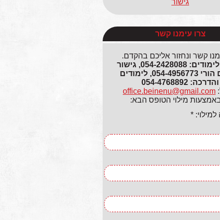
גישור
צרו עימנו קשר
מנו קשר ונחזור אליכם בהקדם.
גישור ולימודים: 054-2428088, גישור
ותיאום הורי 054-4956773, לימודים
והדרכה: 054-4768892
:
office.beinenu@gmail.com
באמצעות מילוי הטופס הבא:
מילוי: *