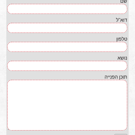
שם
דוא"ל
טלפון
נושא
תוכן הפנייה