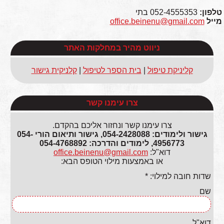
טלפון:
052-4555353 בתי
מייל
office.beinenu@gmail.com
ניווט מהיר במחלקות האתר
קליניקת טיפול
|
בית הספר לטיפול
|
קלניקית גישור
צרו עימנו קשר
צרו עימנו קשר ונחזור אליכם בהקדם.
גישור ולימודים: 054-2428088, גישור ותיאום הורי 054-
4956773, לימודים והדרכה: 054-4768892
דוא"ל:
office.beinenu@gmail.com
או באמצעות מילוי הטופס הבא:
שדות חובה למילוי: *
שם
דוא"ל