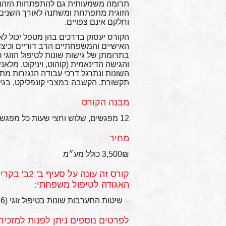
תרומה משמעותית גם להתפתחות הזהות 
הזוגית מתפתחת ומשתנה לאורך השנים ו
וחלקם אינם צפויים.
הקורס יעסוק בדרכים בהן מטפל יכול לא
האישיים והמשפחתיים הרב דוריים וכיצד
בתרומתן של גישות שונות לטיפול הזוגי 
והגישה הדינאמית (קוהוט, ויניקוט, מלאני
השונות ונתרגל דרכי עבודה הנגזרות מתו
תקשורת, הקשבה במצבי קונפליקט, בגידו
מבנה הקורס
12 מפגשים, שלוש וחצי שעות כל מפגש, סה"כ 56 שעות אקדמיות (42.5 שעות מלאות)
מחיר
3,500₪ כולל מע״מ
קורס זה עונ
האגודה לטיפול משפחתי:
– שיטות התערבות שונות בטיפול זוגי (56 שעות אקדמיות)
לפרטים נוספים ניתן לפנות למזכירות