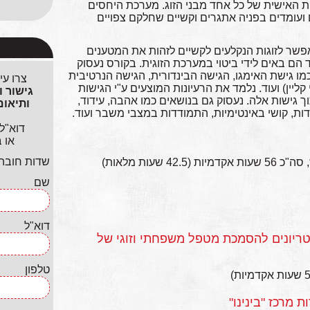
האישית של כל אחד מבני הזוג. מערכת היחסים
עומדים בפניה אתגרים וקשיים שחלקם צפויים
פשר לזוגות הנקלעים לקשיים לזהות את המטענים
 הם באים לידי ביטוי במערכת הזוגית. בקורס נעסוק
כמו גישת האימגו, הגישה הבינדורית, הגישה הנרטיבית
צרו עי
 קליין) ועוד. נלמד את הרעיונות המוצעים ע"י הגישות
ך גישות אלה. נעסוק גם בנושאים כמו אהבה, עידוד,
ת, קושי באינטימיות, התמודדות במצבי משבר ועוד.
דוא"ל
או 
שדות חובה ל
שם
דוא"ל
ה על סעיף ב' 2ב' בקריטריונים להסמכת מטפל משפחתי וזוגי של
טלפון
 מרכז "בינינו"