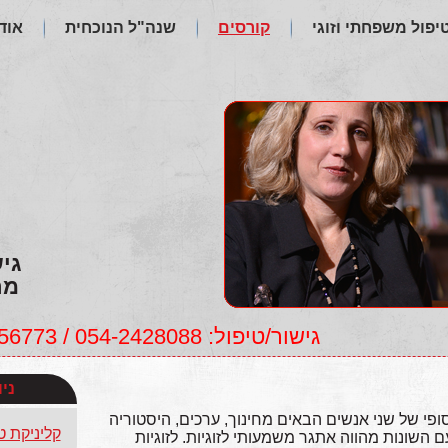
טיפול משפחתי וזוגי
קורסים
שנה"ל הנוכחית
אוד
גי
מר
גישור/טיפול: 054-2428088 / 054-4956773, לימודים: 054-4768892
ני
נסופי של שני אנשים הבאים מחינוך, ערכים, היסטוריה
קליניקת ט
ם השונות מהווה אתגר משמעותי לזוגיות. לזוגיות