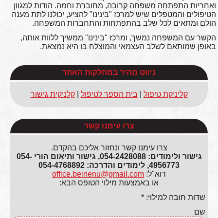
ואחריות התפתחה משפחה קרובה, מחוברת וחמה. הודות למגוון
הטיפולים והמטפלים שיש למרכז "בינינו" להציע, יכולנו לתת מענה
הולם ומתאים לכל שלב בהתפתחות והתחברות המשפחה.
הקשר עם המשפחה נמשך, ומרכז "בינינו" ממשיך ללוות אותה,
באופן שמותאם לשלב העצמאי והמוצלח בו היא נמצאת.
ניווט מהיר במחלקות האתר
קליניקת טיפול
|
בית הספר לטיפול
|
קלניקית גישור
צרו עימנו קשר
צרו עימנו קשר ונחזור אליכם בהקדם.
גישור ולימודים: 054-2428088, גישור ותיאום הורי 054-
4956773, לימודים והדרכה: 054-4768892
דוא"ל:
office.beinenu@gmail.com
או באמצעות מילוי הטופס הבא:
שדות חובה למילוי: *
שם