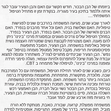
ביוזמתו של הבן הבכור, חודש הקשר עם האם והבן הצעיר עובר לגור
איתה וללמוד בתיכון בעיר מגוריה. בנקודת זמן זו מתחיל הטיפול
המשפחתי….
לאורך שבע שנים, מגיעה המשפחה בהרכבים שונים לפגישות
טיפוליות. האם ושלושת בניה, האם וכל אחד מהבנים בנפרד, האם
הבנים והאישה של הבן הבכור, האם בנפרד, הבן הצעיר בנפרד.
במהלך הטיפול עולים צרכים מגוונים ובמסגרת מרכז "בינינו" ניתן
להם מענה. האם מצטרפת לקבוצת נשים שמטרתה העצמה נשית
וטיפול באלימות במשפחה. הבן הצעיר, הסובל מתופעות
פסיכוסומטיות חריפות, מקבל טיפול ממטפל מומחה בטיפול "גוף
נפש". הבן הצעיר שבינתיים מתגייס לצה"ל, משתחרר ומנסה למצוא
עבודה על מנת שיוכל להתפרנס ולהיות עצמאי, מגלה סימני חרדה
ומופנה במרכז "בינינו", לטיפולה של מתמחה ב CBT.
כיום, כשבע שנים לאחר תחילת הטיפול, המשפחה עם כל המורכבות
שבה, מלוכדת, מתקשרת, מתפתחת, מתעצמת ומתפקדת ברמה
הגבוהה ביותר בתור משפחה. האם, מתפקדת כמרכז המשפחה,
טורחת ומכינה ארוחות שישי, תומכת רגשית וכלכלית בבניה, עוזרת
בטיפול בנכדות, הבן הבכור נשוי ובעל חברה, הבן האמצעי רכש
השכלה גבוהה, סיים בהצטיינות ומנהל חברה עצמאית, הבן הצעיר,
חי בזוגיות מזה ארבע שנים, לומד ועובד.
ממשפחה מפוצלת, קרועה, שבורה, כואבת, מנותקת ללא הורה
מוביל, חזק ואחראי, בדרך של מאמץ, התגייסות, אופטימיות למידה