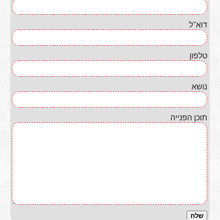
דוא"ל
טלפון
נושא
תוכן הפנייה