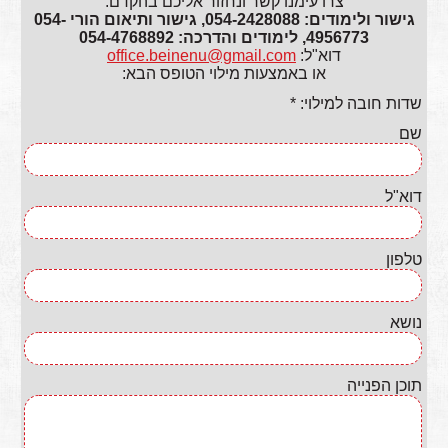
צרו עימנו קשר ונחזור אליכם בהקדם.
גישור ולימודים: 054-2428088, גישור ותיאום הורי 054-
4956773, לימודים והדרכה: 054-4768892
דוא"ל:
office.beinenu@gmail.com
או באמצעות מילוי הטופס הבא:
שדות חובה למילוי: *
שם
דוא"ל
טלפון
נושא
תוכן הפנייה