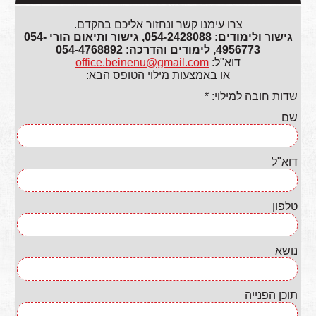
צרו עימנו קשר ונחזור אליכם בהקדם.
גישור ולימודים: 054-2428088, גישור ותיאום הורי 054-
4956773, לימודים והדרכה: 054-4768892
דוא"ל:
office.beinenu@gmail.com
או באמצעות מילוי הטופס הבא:
שדות חובה למילוי: *
שם
דוא"ל
טלפון
נושא
תוכן הפנייה