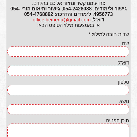
צרו עימנו קשר ונחזור אליכם בהקדם.
גישור ולימודים: 054-2428088, גישור ותיאום הורי 054-
4956773, לימודים והדרכה: 054-4768892
דוא"ל:
office.beinenu@gmail.com
או באמצעות מילוי הטופס הבא:
שדות חובה למילוי: *
שם
דוא"ל
טלפון
נושא
תוכן הפנייה