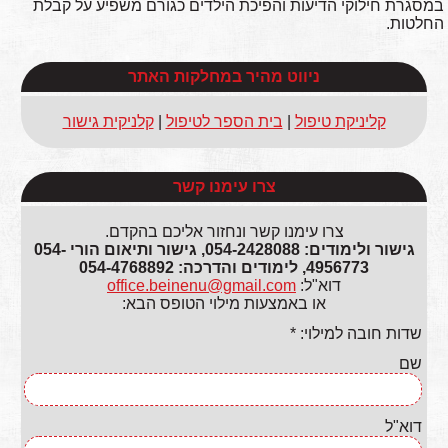
במסגרת חילוקי הדיעות והפיכת הילדים כגורם משפיע על קבלת
החלטות.
ניווט מהיר במחלקות האתר
קליניקת טיפול
|
בית הספר לטיפול
|
קלניקית גישור
צרו עימנו קשר
צרו עימנו קשר ונחזור אליכם בהקדם.
גישור ולימודים: 054-2428088, גישור ותיאום הורי 054-
4956773, לימודים והדרכה: 054-4768892
דוא"ל:
office.beinenu@gmail.com
או באמצעות מילוי הטופס הבא:
שדות חובה למילוי: *
שם
דוא"ל