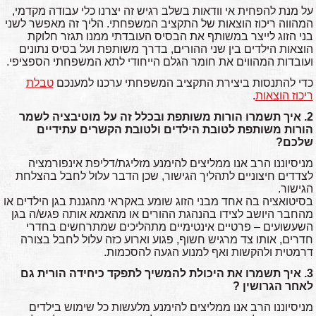
על מנת להפחית אי וודאות בשלב רגיש זה יצרנו כלי עבודה מקדמי,
המהווה ריכוז הוצאות של התקציב המשפחתי. הליך זה מאפשר לשני
בני הזוג לייצר במשותף את הבסיס העובדתי ממנו תגזר חלוקת
הוצאות הילדים בין שני ההורים, בדרך משותפת ועל בסיס נתונים
ועובדות המהווים את חומר הגלם הייחודי לתא המשפחתי הספציפי.
כדי להתנסות ביצירת התקציב המשפחתי ערכנו למענכם
טבלת
ריכוז הוצאות
.
2. איך תשמרו הורות משותפת ובכלל זה על מוטיבציה לשמר
הורות משותפת לטובת הילדים ולטובת הקשרים עתידיים
שלכם?
מניסיוננו הרב אנו ממליצים להימנע מזליגת/דליפת אינפורמציה
לצדדים חיצוניים לתהליך הגישור, שכן הדבר עלול לחבל בהצלחת
הגישור.
בסיטואציה בה אחד מבני הזוג שומע באקראי מהגננת בגן הילדים או
מהחבר היושב לצידו בהנהגת ההורים או מהאמא אותה פגש/ה בגן
השעשועים – פרטיים אינטימיים מתהליכים שמתרחשים בחדרי
חדרים, אותו צד מרגיש חשוף, פגוע וארוע כזה עלול לחבל בצורה
דרמטית ולהקשות ואף למנוע הגעה להסכמות.
3. איך תשמרו את היכולת להמשיך לתפקד כיחידה הורית גם
לאחר הגרושין ?
מניסיוננו הרב אנו ממליצים להימנע מלעשות כל שימוש בילדים