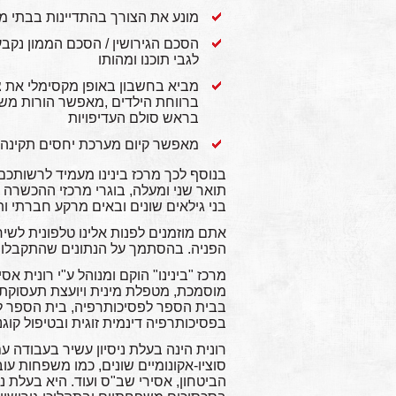
מונע את הצורך בהתדיינות בבתי מ
הסכם הגירושין / הסכם הממון נקבע
לגבי תוכנו ומהותו
מביא בחשבון באופן מקסימלי את צ
ברווחת הילדים ,מאפשר הורות משו
בראש סולם העדיפויות
מאפשר קיום מערכת יחסים תקינה 
בנוסף לכך מרכז בינינו מעמיד לרשותכם 
תואר שני ומעלה, בוגרי מרכזי ההכשרה
בני גילאים שונים ובאים מרקע חברתי ותר
אתם מוזמנים לפנות אלינו טלפונית לש
הפניה. בהסתמך על הנתונים שהתקבלו נ
מוסמכת, מטפלת מינית ויועצת תעסוקתית
בבית הספר לפסיכותרפיה, בית הספר ל
בפסיכותרפיה דינמית זוגית ובטיפול קוגנטיבי
רונית הינה בעלת ניסיון עשיר בעבודה 
סוציו-אקונומיים שונים, כמו משפחות עו
הביטחון, אסירי שב"ס ועוד. היא בעלת 