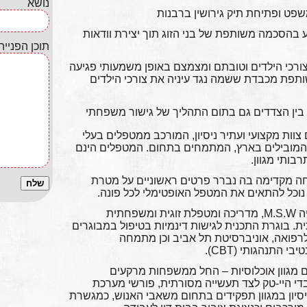
נושא
שפט ופתיחת תיק גירושין ברבנות
 בהסכמה משותפת של בני הזוג תוך יצירת וודאות
תוכן הפנייה
ורכי הילדים וטובתם ומצמצם באופן משמעותי פגיעה
תפת מכבדת ששמה נגד עיניה את צורכי הילדים
בין הצדדים גם בתום התהליך של גישור משפחתי
צוות מקצועי ועתיר ניסיון, המורכב ממטפלים בעלי
 המובילים בארץ, המתמחים בתחום. המטפלים הינם
בותי מגוון.
יחה מקדימה בה נברר פרטים ראשוניים על מטרת
וכל להתאים את המטפל האופטימלי לכל פונה.
מרכז "בינינו" הוקם ומנוהל ע"י רונית אסיה M.S.W, מדריכה ומטפלת זוגית ומשפחתית
. בוגרת התכנית לגישות דינמיות בטיפול במבוגרים
רפואה, אוניברסיטת תל אביב וכן מתמחה
 התנהגותי (CBT).
עם מגוון אוכלוסיות – החל ממשפחות מרקעים
בדי היי-טק לצד תעשייה מסורתית, פורשי מערכת
ניסיון במגוון תפקידים בתחום משאבי האנוש, כמגשרת