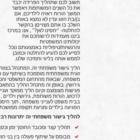
חשוב לכם שתהליך הפרידה יכבד
את כל השנים המשותפות ויאפשר
המשך הורות ראויה לילדיכם, אם
בן/בת הזוג עדין לא נמצא באותו
השלב בו אתם מצוייםן בהקשר
להחלטה- "יחסינו לאן?" , אנו במרכז
ביננו מעמידות לרשותכם את
יכולותינו המשפטיות
והרגשיות/טיפוליות באמצעותם נוכל
לסייע לכם להגיע להחלטה וכמובן
לממש אותה בליווי ותמיכה שלנו.
זוגית ומשפחתית מוסמכת בשיתוף עם המ
משפחה, שבאות מהתחום המשפטי והטיפול
גירושין. באופן זה מתנהל ההליך בהתאם
פגישות מצומצם וקיום הליך ממוקד ועניינ
לרכוש, הורות משותפת, גירושין וילדים ,
בבית משפט לענייני משפחה , תוך חיסכ
הפגיעה בילדים ומניעת תקופה ממושכת 
להליך גישור משפחתי זה יתרונות רבי
תהליך קצר ומכובד החוסך זמן וכס
מבוסס על שיתוף פעולה בין בני הזו