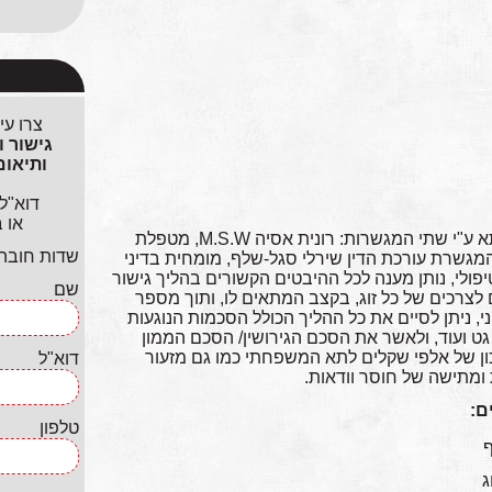
צרו עי
דוא"ל
או 
הליך גישור משפחתי זה, המתנהל בצוותא ע"י שתי המגשרות: רונית אסיה M.S.W, מטפלת
שדות חובה ל
גשרת עורכת הדין שירלי סגל-שלף, מומחית בדיני
י, נותן מענה לכל ההיבטים הקשורים בהליך גישור
שם
 לצרכים של כל זוג, בקצב המתאים לו, ותוך מספר
י, ניתן לסיים את כל ההליך הכולל הסכמות הנוגעות
 גט ועוד, ולאשר את הסכם הגירושין/ הסכם הממון
ון של אלפי שקלים לתא המשפחתי כמו גם מזעור
דוא"ל
ומתישה של חוסר וודאות.
ם:
טלפון
ף
ג