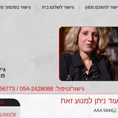
שור להסכם ממון
גישור לשלום בית
גישור בסכסוך מ
גי
מר
גישור/טיפול: 054-2428088 / 054-4956773, לימודים: 054-4768892
עוד ניתן למנוע זאת
ני
קליניקת ט