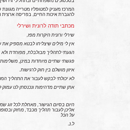
בסכסוכים משפחתיים ובתהליכי גירושין מ
המרכז מעניק למטופליו מטרייה מגוונת ש
להגברת איכות החיים, בפריסה ארצית ו
מכתבי תודה לרונית ושירלי
שירלי ורונית היקרות מפז,
אין לי מילים שיצליחו לבטא מספיק את ש
הגעתי לתהליך מבולבלת, מפוחדת ולא מ
פגשתי שתיים מיוחדות במינן, משלימות
איזון מושלם בין חוק לרגישות.
לא יכולתי לבקש לעבור את התהליך המט
אתן שתיים מדהימות ונכנסתן לנו עמוק ל
היום בסיום הגישור, מאחלת לכל זוג ש
אליכן לעבור תהליך מכבד, מחזק ובסופו 
על הכל
ל.נ.