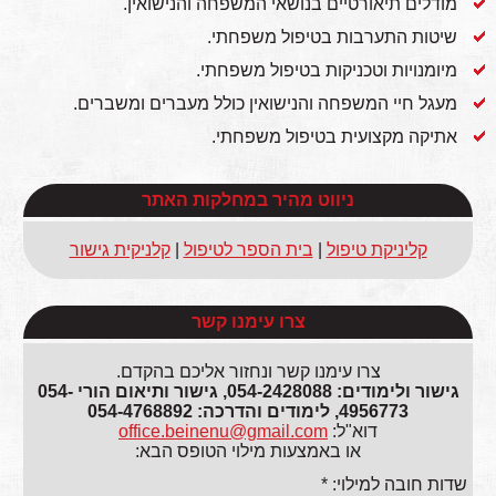
מודלים תיאורטיים בנושאי המשפחה והנישואין.
שיטות התערבות בטיפול משפחתי.
מיומנויות וטכניקות בטיפול משפחתי.
מעגל חיי המשפחה והנישואין כולל מעברים ומשברים.
אתיקה מקצועית בטיפול משפחתי.
ניווט מהיר במחלקות האתר
קליניקת טיפול
|
בית הספר לטיפול
|
קלניקית גישור
צרו עימנו קשר
צרו עימנו קשר ונחזור אליכם בהקדם.
גישור ולימודים: 054-2428088, גישור ותיאום הורי 054-
4956773, לימודים והדרכה: 054-4768892
דוא"ל:
office.beinenu@gmail.com
או באמצעות מילוי הטופס הבא:
שדות חובה למילוי: *