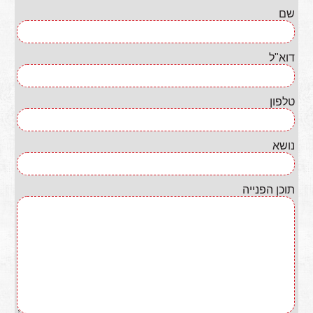
שם
דוא"ל
טלפון
נושא
תוכן הפנייה