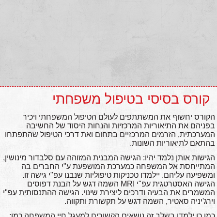
קורס בסיסי בטיפול משפחתי
הקורס יחשוף את המשתתפים לעולם הטיפול המשפחתי ויכיר
בפניהם את התיאוריות המרכזיות והנחות היסוד של החשיבה
המערכתית, הזרמים המרכזיים בתחום ואת דרכי הטיפול שהתפתחו
בהתאם לתיאוריות השונות.
הגישות אותן נלמד יהיו: הגישה המבנית המזוהה עם סלבדור מינושין,
המתייחסת אל המשפחה כמערכת המושפעת ע"י החברים בה
ומשפיעה עליהם. יילמדו טכניקות טיפוליות שנבנו עפ"י גישה זו.
הגישה האסטרטגית עפ"י MRI השמה דגש על הבנת דפוסים
המשמרים את הבעיה ודרכים ליצירת שינוי. הגישה ההתנסותית עפ"י
וירג'יניה סאטיר, השמה דגש על תקשורת ותקווה.
כמו כן ילמדו בשלב זה נושאים הקשורים למעגל חיי המשפחה כמו: