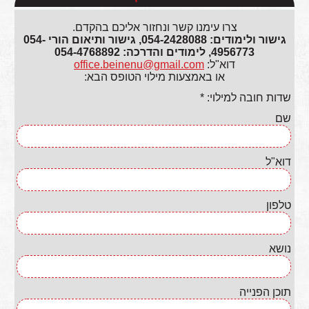
צרו עימנו קשר ונחזור אליכם בהקדם.
גישור ולימודים: 054-2428088, גישור ותיאום הורי 054-
4956773, לימודים והדרכה: 054-4768892
דוא"ל:
office.beinenu@gmail.com
או באמצעות מילוי הטופס הבא:
שדות חובה למילוי: *
שם
דוא"ל
טלפון
נושא
תוכן הפנייה