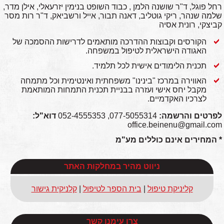
רחל פוגל, ד"ר שושנה הלמן , כבוד השופט בנימין יזרעאלי, אילן מדר,
שלמה שנהר, ריקי גוטליב, דאנה תבור, אייל ורשביאק, ד"ר רות מסר
קביצקי, רונית אסיה
הקורסים וקבוצות ההדרכה מותאמים לדרישות ההסמכה של
האגודה הישראלית לטיפול במשפחה.
תכנית הלימודים אישית לכל תלמיד.
האווירה במרכז "בינינו" משפחתית ואינטימית וכל מתמחה
מקבל יחס אישי ועזרה בבניית תכנית התמחות המותאמת
לצרכיו האקדמיים.
לפרטים והרשמה:
077-5055314, 052-4555353
דוא"ל:
office.beinenu@gmail.com
* המחירים אינם כוללים מע"מ
ניווט מהיר במחלקות האתר
קליניקת טיפול
|
בית הספר לטיפול
|
קלניקית גישור
צרו עימנו קשר