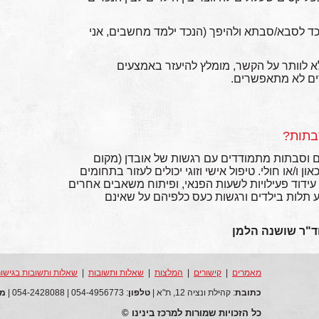
ד לסבא/סבתא ולהיפך (הנכד ילמד מחשבים, אני
א לוותר על הקשר, מומלץ להיעזר באמצעים
רים לא מתאפשרים.
בתות?
וסבתות מתמודדים עם רגשות של אובדן (מקום
ן ו/או חולי. טיפול אישי וזוגי יכולים לעזור בתחומים
. עידוד פעילויות לשעות הפנאי, ופיתוח משאבים אחרים
ע תלות בילדים ורגשות כעס כלפיהם על שאינם
וד"ר שושנה הלמן
מאמרים
|
קישורים
|
המלצות
|
שאלות ותשובות
|
שאלות ותשובות בגישור
כתובת
: קהילת ונציה 12, ת"א |
טלפון
: 054-4956773 | 054-2428088 |
מי
כל הזכויות שמורות למרכז בינינו ©