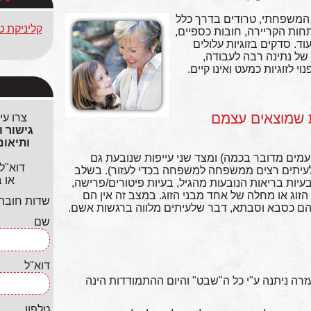
שפחתי, טרודים בדרך כלל
קליניקת ט
חות הקריירה, חובות כספיים,
ד. סדקים בזוגיות עלולים
 של נתינה רבה לעבודה,
וי לזוגיות כמעט ואינו קיים.
 שמוצאים עצמם
צרו עי
ים מדובר בכמה) ומצד שני עייפות שנובעת גם
דוא"ל
(לעיתים רצים ממשפחה למשפחה בכדי לעזור). בשלב
או 
ות בריאות הנובעות מהגיל, בעיות פיטורים/פרישה,
 הזוג או מחלה של אחד מבני הזוג. במצב זה אין הם
שדות חובה ל
מהם כסבא וסבתא, דבר שלעיתים מלווה ברגשות אשם.
שם
דוא"ל
זרה ניתנה ע"י כל ה"שבט" והיום ההתמודדות הינה
טלפון