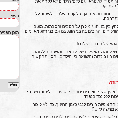
ר תמיד, לא נורא, וגם כלפי הילדים לא לקחת את
 השחיקה.
ר בהתמודדות עם הקונפליקטים שלהם, לשמור על
נושא
תרחבת.
חץ בין בני הזוג מוקרן על הסבים והסבתות, מוטב
יכוחים והריבים בין בני הזוג. גם אם בני הזוג מאיימים
תוכן הפנייה
אמא של הנכדים שלכם!
צוי להמנע מאפליה של ילד אחד ומשפחתו לעומת
 היו בילדות (השוואה בין הילדים, יחס יותר קשוח
תות?
באופן ששני הצדדים יהנו, כמו סיפורים, לימוד משותף,
יכות לכל נכד בנפרד.
ציפיות הורים לגבי סגנון החינוך, כדי לא ליצור
א מרשה לי…").
יקטים שעלולים להיווצר בין הילדים לבין הנכדים