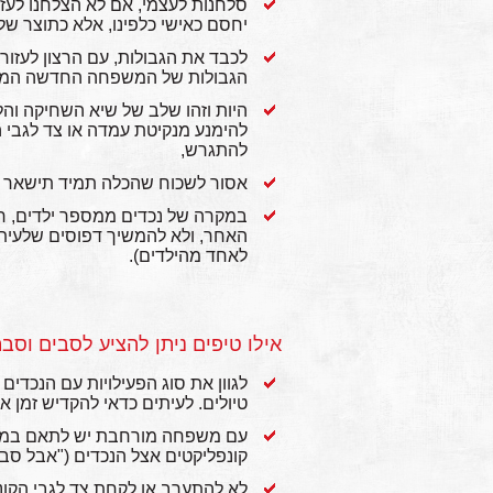
סלחנות לעצמי, אם לא הצלחנו לעזו
יחסם כאישי כלפינו, אלא כתוצר של
לכבד את הגבולות, עם הרצון לעזו
הגבולות של המשפחה החדשה המ
היות וזהו שלב של שיא השחיקה והל
להימנע מנקיטת עמדה או צד לגבי הוו
להתגרש,
אסור לשכוח שהכלה תמיד תישאר 
במקרה של נכדים ממספר ילדים, ר
האחר, ולא להמשיך דפוסים שלעיתים
לאחד מהילדים).
אילו טיפים ניתן להציע לסבים וסב
לגוון את סוג הפעילויות עם הנכדים 
טיולים. לעיתים כדאי להקדיש זמן א
עם משפחה מורחבת יש לתאם במיוחד 
קונפליקטים אצל הנכדים ("אבל סב
לא להתערב או לקחת צד לגבי הקונפל