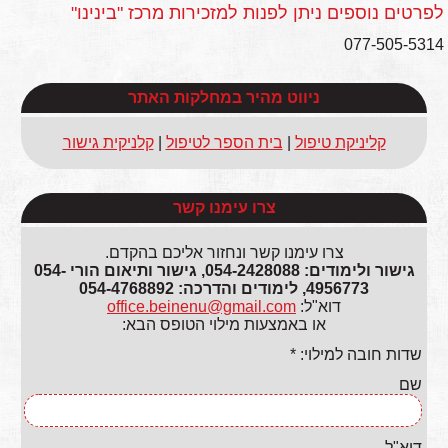
לפרטים נוספים ניתן לפנות למזכירות מרכז "בינינו"
077-505-5314
ניווט מהיר במחלקות האתר
קליניקת טיפול
|
בית הספר לטיפול
|
קלניקית גישור
צרו עימנו קשר
צרו עימנו קשר ונחזור אליכם בהקדם.
גישור ולימודים: 054-2428088, גישור ותיאום הורי 054-
4956773, לימודים והדרכה: 054-4768892
דוא"ל:
office.beinenu@gmail.com
או באמצעות מילוי הטופס הבא:
שדות חובה למילוי: *
שם
דוא"ל