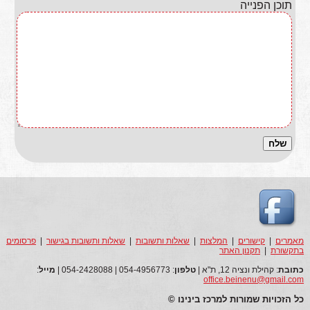
תוכן הפנייה
מאמרים
|
קישורים
|
המלצות
|
שאלות ותשובות
|
שאלות ותשובות בגישור
|
פרסומים
בתקשורת
|
תקנון האתר
כתובת
: קהילת ונציה 12, ת"א |
טלפון
: 054-4956773 | 054-2428088 |
מייל
:
office.beinenu@gmail.com
כל הזכויות שמורות למרכז בינינו ©