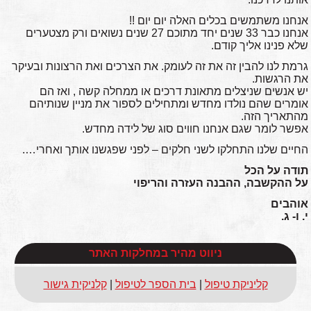
אנחנו משתמשים בכלים האלה יום יום !!
אנחנו כבר 33 שנים יחד מתוכם 27 שנים נשואים ורק מצטערים
שלא פנינו אליך קודם.
גרמת לנו להבין זה את זה לעומק. את הצרכים ואת הרצונות ובעיקר
את הרגשות.
יש אנשים שניצלים מתאונת דרכים או ממחלה קשה , ואז הם
אומרים שהם נולדו מחדש ומתחילים לספור את מניין שנותיהם
מהתאריך הזה.
אפשר לומר שגם אנחנו חווים סוג של לידה מחדש.
החיים שלנו התחלקו לשני חלקים – לפני שפגשנו אותך ואחרי….
תודה על הכל
על ההקשבה, ההבנה העזרה והריפוי
אוהבים
י. ו- ג.
ניווט מהיר במחלקות האתר
קליניקת טיפול
|
בית הספר לטיפול
|
קלניקית גישור